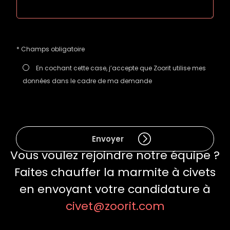
Veuillez
* Champs obligatoire
laisser
ce
En cochant cette case, j’accepte que Zoorit utilise mes
champ
données dans le cadre de ma demande
vide.
Vous voulez rejoindre notre équipe ?
Faites chauffer la marmite à civets
en envoyant votre candidature à
civet@zoorit.com